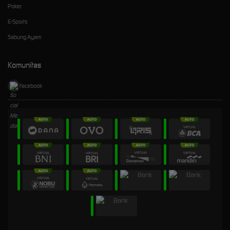
Poker
E-Sports
Sabung Ayam
Komunitas
facebook